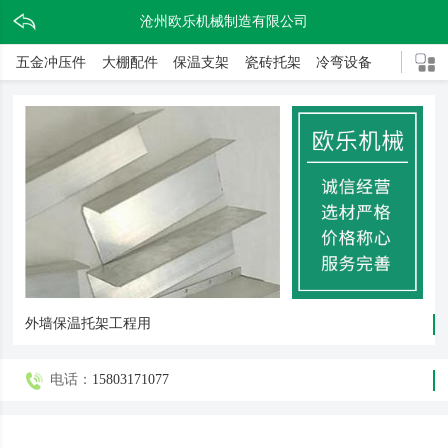
沧州欧乐机械制造有限公司
五金冲压件
大棚配件
保温支架
瓷砖托架
冷弯设备
外墙保温托架工程用
电话：
15803171077