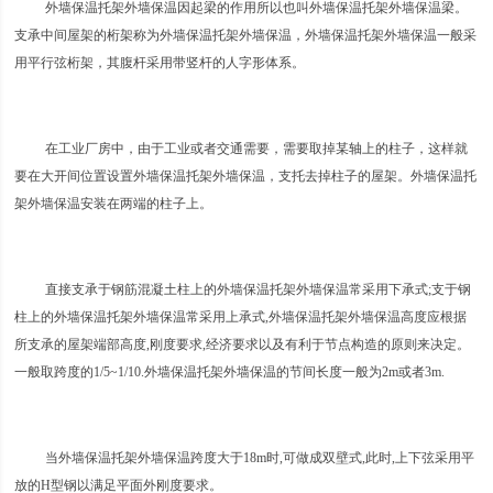
外墙保温托架外墙保温因起梁的作用所以也叫外墙保温托架外墙保温梁。
支承中间屋架的桁架称为外墙保温托架外墙保温，外墙保温托架外墙保温一般采
用平行弦桁架，其腹杆采用带竖杆的人字形体系。
在工业厂房中，由于工业或者交通需要，需要取掉某轴上的柱子，这样就
要在大开间位置设置外墙保温托架外墙保温，支托去掉柱子的屋架。外墙保温托
架外墙保温安装在两端的柱子上。
直接支承于钢筋混凝土柱上的外墙保温托架外墙保温常采用下承式;支于钢
柱上的外墙保温托架外墙保温常采用上承式,外墙保温托架外墙保温高度应根据
所支承的屋架端部高度,刚度要求,经济要求以及有利于节点构造的原则来决定。
一般取跨度的1/5~1/10.外墙保温托架外墙保温的节间长度一般为2m或者3m.
当外墙保温托架外墙保温跨度大于18m时,可做成双壁式,此时,上下弦采用平
放的H型钢以满足平面外刚度要求。